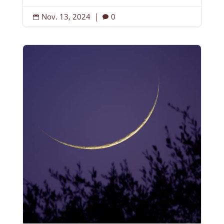
Nov. 13, 2024
|
0

