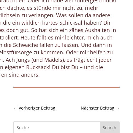
raucht er? Oder ich habe viel runtergeschluckt
ich dachte, es stünde mir nicht zu, mehr
lichsein zu verlangen. Was sollen da andere
 die ein wirklich hartes Schicksal haben? Dir
es doch gut. So hat sich ein zähes Aushalten in
tabliert. Heute fällt es mir leichter, mich auch
n die Schwäche fallen zu lassen. Und dann in
elbstfürsorge zu kommen. Oder mir helfen zu
n. Ach Jungs (und Mädels), es trägt echt jeder
n eigenen Rucksack! Du bist Du – und die
en sind anders.
←
Vorheriger Beitrag
Nächster Beitrag
→