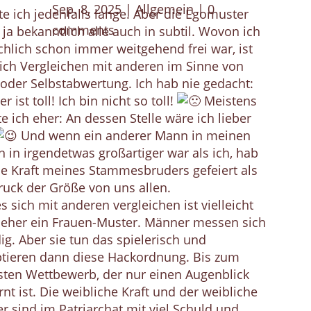
Sep. 8, 2025
|
Allgemein
|
0
e ich jedenfalls lange. Aber die Egomuster
comments
s ja bekanntlich alle auch in subtil. Wovon ich
chlich schon immer weitgehend frei war, ist
ich Vergleichen mit anderen im Sinne von
oder Selbstabwertung. Ich hab nie gedacht:
r ist toll! Ich bin nicht so toll!
Meistens
e ich eher: An dessen Stelle wäre ich lieber
Und wenn ein anderer Mann in meinen
 in irgendetwas großartiger war als ich, hab
ie Kraft meines Stammesbruders gefeiert als
uck der Größe von uns allen.
s sich mit anderen vergleichen ist vielleicht
 eher ein Frauen-Muster. Männer messen sich
ig. Aber sie tun das spielerisch und
ptieren dann diese Hackordnung. Bis zum
ten Wettbewerb, der nur einen Augenblick
rnt ist. Die weibliche Kraft und der weibliche
r sind im Patriarchat mit viel Schuld und